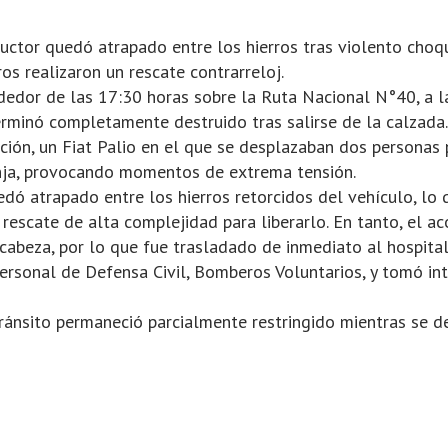
ductor quedó atrapado entre los hierros tras violento choq
s realizaron un rescate contrarreloj.
ededor de las 17:30 horas sobre la Ruta Nacional N°40, a la
minó completamente destruido tras salirse de la calzada.
ión, un Fiat Palio en el que se desplazaban dos personas p
zanja, provocando momentos de extrema tensión.
edó atrapado entre los hierros retorcidos del vehículo, lo 
rescate de alta complejidad para liberarlo. En tanto, el a
cabeza, por lo que fue trasladado de inmediato al hospital
personal de Defensa Civil, Bomberos Voluntarios, y tomó int
ánsito permaneció parcialmente restringido mientras se des