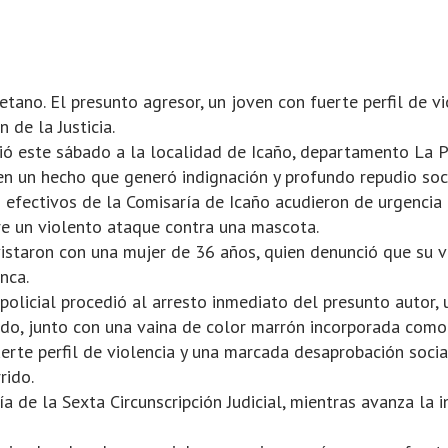
yetano. El presunto agresor, un joven con fuerte perfil de v
 de la Justicia.
ió este sábado a la localidad de Icaño, departamento La P
 en un hecho que generó indignación y profundo repudio soci
efectivos de la Comisaría de Icaño acudieron de urgencia a
re un violento ataque contra una mascota.
evistaron con una mujer de 36 años, quien denunció que su 
nca.
policial procedió al arresto inmediato del presunto autor, 
ado, junto con una vaina de color marrón incorporada como
rte perfil de violencia y una marcada desaprobación social
rido.
a de la Sexta Circunscripción Judicial, mientras avanza la 