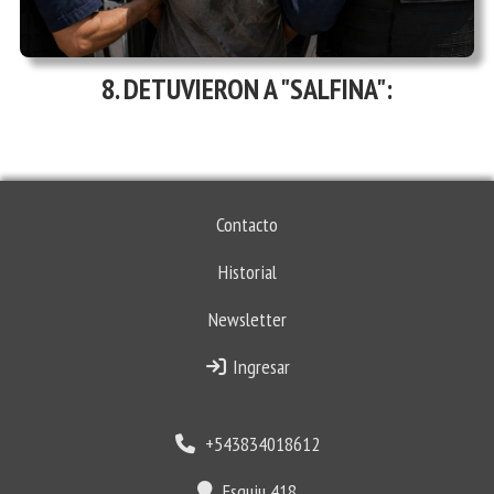
DETUVIERON A "SALFINA":
Contacto
Historial
Newsletter
Ingresar
+543834018612
Esquiu 418